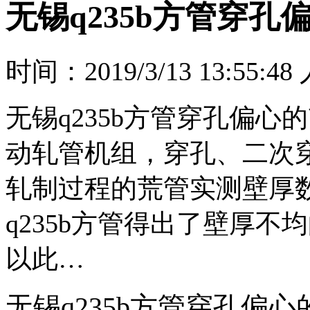
无锡q235b方管穿孔
时间：2019/3/13 13:55:48
无锡q235b方管穿孔偏心
动轧管机组，穿孔、二次穿
轧制过程的荒管实测壁厚
q235b方管得出了壁厚
以此…
无锡q235b方管穿孔偏