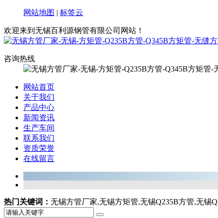
网站地图
|
标签云
欢迎来到无锡百利源钢管有限公司网站！
咨询热线
网站首页
关于我们
产品中心
新闻资讯
生产车间
联系我们
资质荣誉
在线留言
热门关键词：
无锡方管厂家,无锡方矩管,无锡Q235B方管,无锡