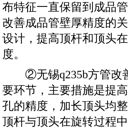
布特征一直保留到成品管
改善成品管壁厚精度的关
设计，提高顶杆和顶头在
度。
②无锡q235b方管改
要环节，主要措施是提高
孔的精度，加长顶头均整
顶杆与顶头在旋转过程中