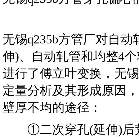
无锡q235b方管厂对自
伸)、自动轧管和均整4
进行了傅立叶变换，无锡q
定量分析及其形成原因，
壁厚不均的途径：
①二次穿孔(延伸)后