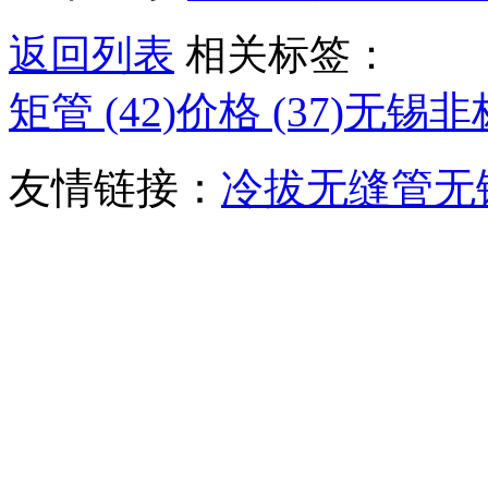
返回列表
相关标签：
矩管 (42)
价格 (37)
无锡非标
友情链接：
冷拔无缝管
无