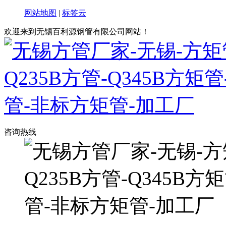
网站地图
|
标签云
欢迎来到无锡百利源钢管有限公司网站！
咨询热线