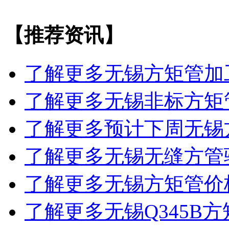
【推荐资讯】
了解更多
无锡方矩管加
了解更多
无锡非标方矩
了解更多
预计下周无锡
了解更多
无锡无缝方管
了解更多
无锡方矩管价
了解更多
无锡Q345