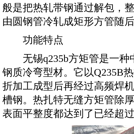
般是把热轧带钢通过解包，
由圆钢管冷轧成矩形方管随
功能特点
无锡q235b方矩管是一种
钢质冷弯型材。它以Q235
折加工成型后再经过高频焊
槽钢。热扎特无缝方矩管除厚
表面平整度都达到了已经超过