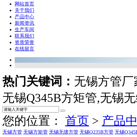
网站首页
关于我们
产品中心
新闻资讯
生产车间
联系我们
资质荣誉
在线留言
热门关键词：
无锡方管厂家
无锡Q345B方矩管,无锡
您的位置：
首页
>
产品
无锡方管
无锡方矩管
无锡无缝方管
无锡Q235B方管
无锡Q34