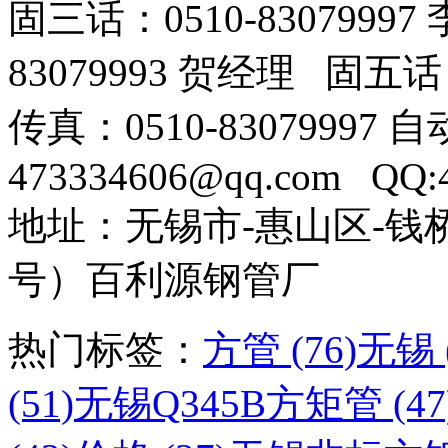
固三话：0510-8307999
83079993 贺经理 固五话：
传真：0510-8307999
473334606@qq.com QQ:
地址：无锡市-惠山区-钱
号）百利源钢管厂
热门标签：
方管 (76)
无锡 (
(51)
无锡Q345B方矩管 (47