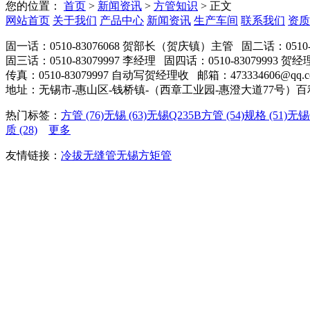
您的位置：
首页
>
新闻资讯
>
方管知识
> 正文
网站首页
关于我们
产品中心
新闻资讯
生产车间
联系我们
资质
固一话：0510-83076068 贺部长（贺庆镇）主管 固二话：0510-8
固三话：0510-83079997 李经理 固四话：0510-83079993 贺经
传真：0510-83079997 自动写贺经理收 邮箱：473334606@qq.co
地址：无锡市-惠山区-钱桥镇-（西章工业园-惠澄大道77号）
热门标签：
方管 (76)
无锡 (63)
无锡Q235B方管 (54)
规格 (51)
无锡Q
质 (28)
更多
友情链接：
冷拔无缝管
无锡方矩管