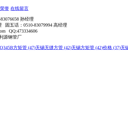
荣誉
在线留言
3076658 孙经理
理 固五话：0510-83079994 高经理
m QQ:473334606
百利源钢管厂
345B方矩管 (47)
无锡无缝方管 (42)
无锡方矩管 (42)
价格 (37)
无锡